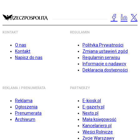
KONTAKT
REGULAMIN
O nas
Polityka Prywatności
Kontakt
Zmiana ustawień zgód
Napisz do nas
Regulamin serwisu
Informacje o nadawcy
Deklaracja dostępności
REKLAMA I PRENUMERATA
PARTNERZY
Reklama
E-kiosk.pl
Ogłoszenia
E-gazety.pl
Prenumerata
Nexto.pl
Archiwum
Mała księgowość
Kancelarierp.pl
Wieści Rolnicze
Życie Warszawy