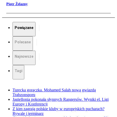
Piotr Żelazny
Powiązane
Polecane
Najnowsze
Tagi
Turecka gorączka. Mohamed Salah nową gwiazdą
Trabzonsporu
Jagiellonia pokonała słynnych Rangersów. Wyniki el. Ligi
Europy i Konferencji
Z kim zagrają polskie kluby w europejskich pucharach?
Rywale i terminarz