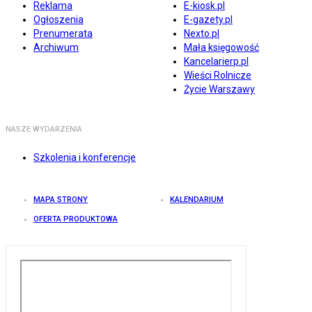
Reklama
E-kiosk.pl
Ogłoszenia
E-gazety.pl
Prenumerata
Nexto.pl
Archiwum
Mała księgowość
Kancelarierp.pl
Wieści Rolnicze
Życie Warszawy
NASZE WYDARZENIA
Szkolenia i konferencje
MAPA STRONY
KALENDARIUM
OFERTA PRODUKTOWA