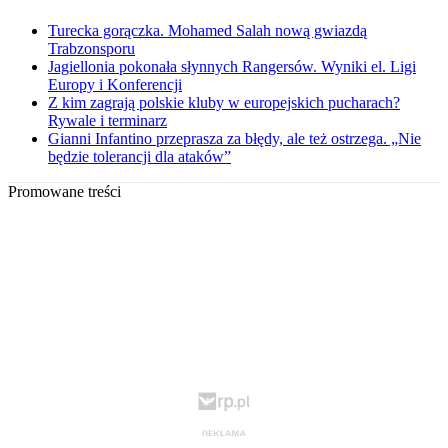
Turecka gorączka. Mohamed Salah nową gwiazdą
Trabzonsporu
Jagiellonia pokonała słynnych Rangersów. Wyniki el. Ligi
Europy i Konferencji
Z kim zagrają polskie kluby w europejskich pucharach?
Rywale i terminarz
Gianni Infantino przeprasza za błędy, ale też ostrzega. „Nie
będzie tolerancji dla ataków”
Promowane treści