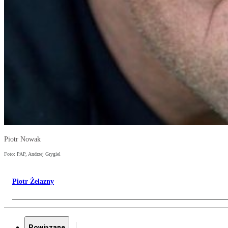
Piotr Nowak
Foto: PAP, Andrzej Grygiel
Piotr Żelazny
Powiązane