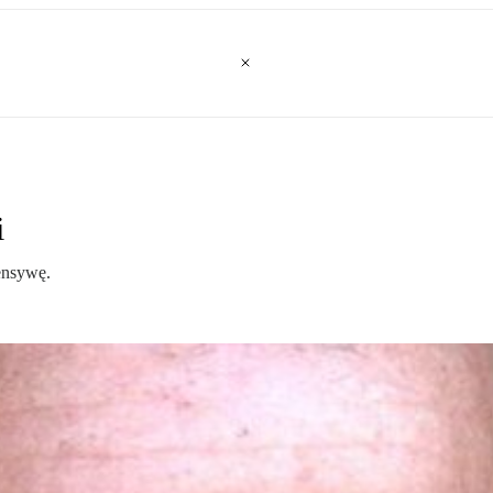
i
fensywę.