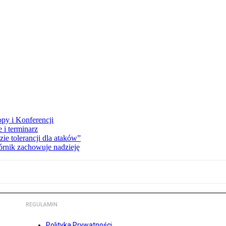
opy i Konferencji
 i terminarz
zie tolerancji dla ataków”
órnik zachowuje nadzieję
REGULAMIN
Polityka Prywatności