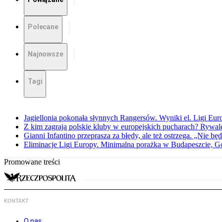
Polecane
Najnowsze
Tagi
Jagiellonia pokonała słynnych Rangersów. Wyniki el. Ligi Eur
Z kim zagrają polskie kluby w europejskich pucharach? Rywale
Gianni Infantino przeprasza za błędy, ale też ostrzega. „Nie będ
Eliminacje Ligi Europy. Minimalna porażka w Budapeszcie, G
Promowane treści
KONTAKT
O nas