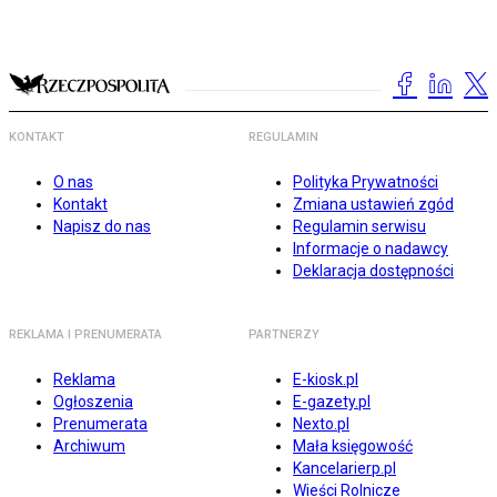
KONTAKT
REGULAMIN
O nas
Polityka Prywatności
Kontakt
Zmiana ustawień zgód
Napisz do nas
Regulamin serwisu
Informacje o nadawcy
Deklaracja dostępności
REKLAMA I PRENUMERATA
PARTNERZY
Reklama
E-kiosk.pl
Ogłoszenia
E-gazety.pl
Prenumerata
Nexto.pl
Archiwum
Mała księgowość
Kancelarierp.pl
Wieści Rolnicze