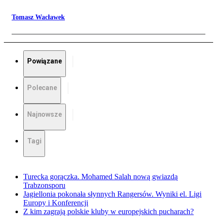
Tomasz Wacławek
Powiązane
Polecane
Najnowsze
Tagi
Turecka gorączka. Mohamed Salah nową gwiazdą
Trabzonsporu
Jagiellonia pokonała słynnych Rangersów. Wyniki el. Ligi
Europy i Konferencji
Z kim zagrają polskie kluby w europejskich pucharach?