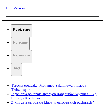
Piotr Żelazny
Powiązane
Polecane
Najnowsze
Tagi
Turecka gorączka. Mohamed Salah nową gwiazdą
Trabzonsporu
Jagiellonia pokonała słynnych Rangersów. Wyniki el. Ligi
Europy i Konferencji
Z kim zagrają polskie kluby w europejskich pucharach?