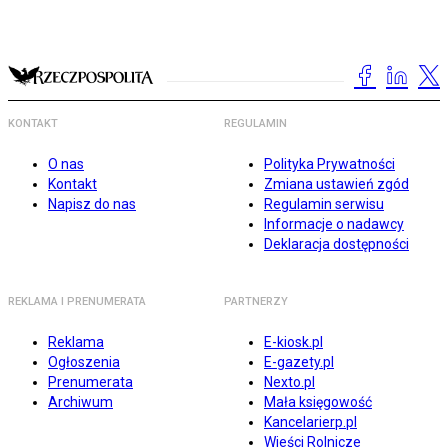
KONTAKT
REGULAMIN
O nas
Polityka Prywatności
Kontakt
Zmiana ustawień zgód
Napisz do nas
Regulamin serwisu
Informacje o nadawcy
Deklaracja dostępności
REKLAMA I PRENUMERATA
PARTNERZY
Reklama
E-kiosk.pl
Ogłoszenia
E-gazety.pl
Prenumerata
Nexto.pl
Archiwum
Mała księgowość
Kancelarierp.pl
Wieści Rolnicze