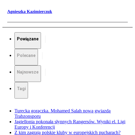
Agnieszka Kazimierczuk
Powiązane
Polecane
Najnowsze
Tagi
Turecka gorączka. Mohamed Salah nową gwiazdą
Trabzonsporu
Jagiellonia pokonała słynnych Rangersów. Wyniki el. Ligi
Europy i Konferencji
Z kim zagrają polskie kluby w europejskich pucharach?