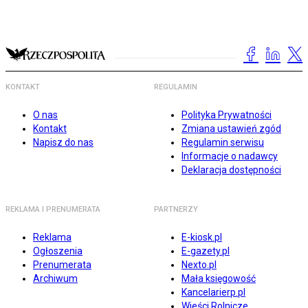
KONTAKT
REGULAMIN
O nas
Polityka Prywatności
Kontakt
Zmiana ustawień zgód
Napisz do nas
Regulamin serwisu
Informacje o nadawcy
Deklaracja dostępności
REKLAMA I PRENUMERATA
PARTNERZY
Reklama
E-kiosk.pl
Ogłoszenia
E-gazety.pl
Prenumerata
Nexto.pl
Archiwum
Mała księgowość
Kancelarierp.pl
Wieści Rolnicze