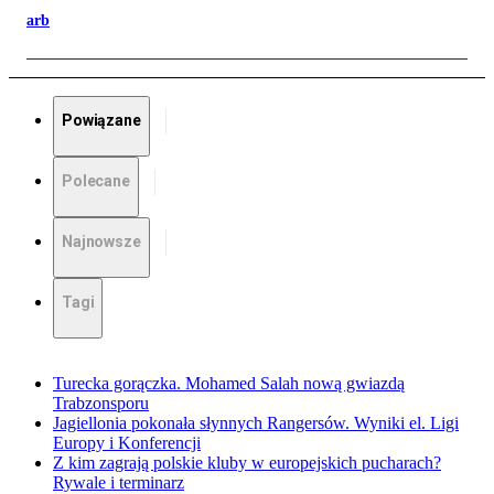
arb
Powiązane
Polecane
Najnowsze
Tagi
Turecka gorączka. Mohamed Salah nową gwiazdą
Trabzonsporu
Jagiellonia pokonała słynnych Rangersów. Wyniki el. Ligi
Europy i Konferencji
Z kim zagrają polskie kluby w europejskich pucharach?
Rywale i terminarz