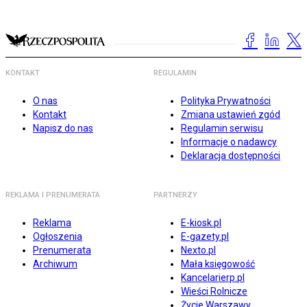
KONTAKT
REGULAMIN
O nas
Polityka Prywatności
Kontakt
Zmiana ustawień zgód
Napisz do nas
Regulamin serwisu
Informacje o nadawcy
Deklaracja dostępności
REKLAMA I PRENUMERATA
PARTNERZY
Reklama
E-kiosk.pl
Ogłoszenia
E-gazety.pl
Prenumerata
Nexto.pl
Archiwum
Mała księgowość
Kancelarierp.pl
Wieści Rolnicze
Życie Warszawy