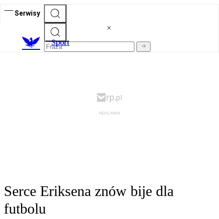
Serwisy
S
port
Serce Eriksena znów bije dla
futbolu