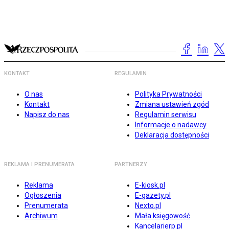
KONTAKT
REGULAMIN
O nas
Polityka Prywatności
Kontakt
Zmiana ustawień zgód
Napisz do nas
Regulamin serwisu
Informacje o nadawcy
Deklaracja dostępności
REKLAMA I PRENUMERATA
PARTNERZY
Reklama
E-kiosk.pl
Ogłoszenia
E-gazety.pl
Prenumerata
Nexto.pl
Archiwum
Mała księgowość
Kancelarierp.pl