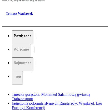
Foto: AFP, Miguel Medina Miguel Medina
Tomasz Wacławek
Powiązane
Polecane
Najnowsze
Tagi
Turecka gorączka. Mohamed Salah nową gwiazdą
Trabzonsporu
Jagiellonia pokonała słynnych Rangersów. Wyniki el. Ligi
Europy i Konferencji