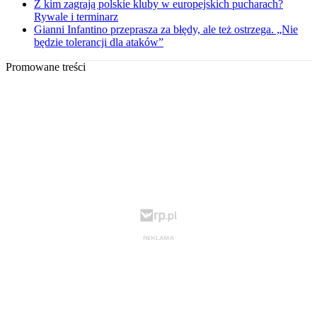
Z kim zagrają polskie kluby w europejskich pucharach?
Rywale i terminarz
Gianni Infantino przeprasza za błędy, ale też ostrzega. „Nie
będzie tolerancji dla ataków”
Promowane treści