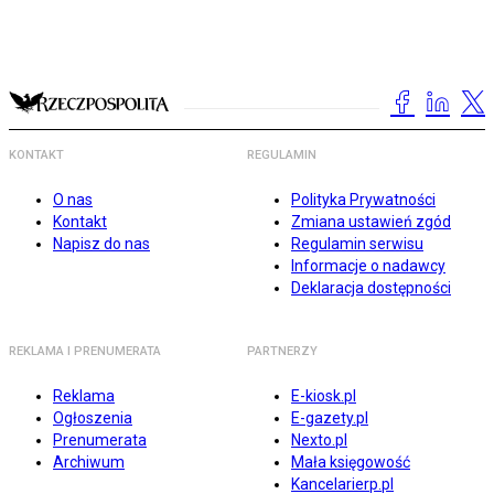
KONTAKT
REGULAMIN
O nas
Polityka Prywatności
Kontakt
Zmiana ustawień zgód
Napisz do nas
Regulamin serwisu
Informacje o nadawcy
Deklaracja dostępności
REKLAMA I PRENUMERATA
PARTNERZY
Reklama
E-kiosk.pl
Ogłoszenia
E-gazety.pl
Prenumerata
Nexto.pl
Archiwum
Mała księgowość
Kancelarierp.pl