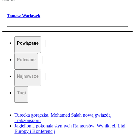
Tomasz Wacławek
Powiązane
Polecane
Najnowsze
Tagi
Turecka gorączka. Mohamed Salah nową gwiazdą
Trabzonsporu
Jagiellonia pokonała słynnych Rangersów. Wyniki el. Ligi
Europy i Konferencji