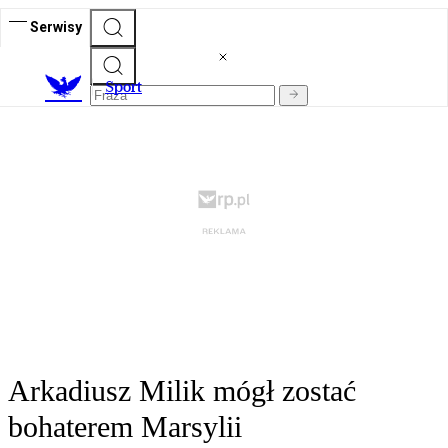
Serwisy
S
port
Arkadiusz Milik mógł zostać
bohaterem Marsylii