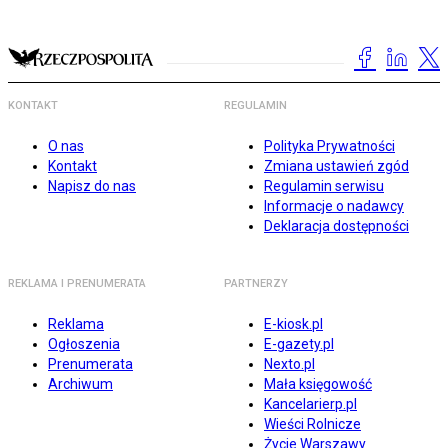
KONTAKT
REGULAMIN
O nas
Polityka Prywatności
Kontakt
Zmiana ustawień zgód
Napisz do nas
Regulamin serwisu
Informacje o nadawcy
Deklaracja dostępności
REKLAMA I PRENUMERATA
PARTNERZY
Reklama
E-kiosk.pl
Ogłoszenia
E-gazety.pl
Prenumerata
Nexto.pl
Archiwum
Mała księgowość
Kancelarierp.pl
Wieści Rolnicze
Życie Warszawy