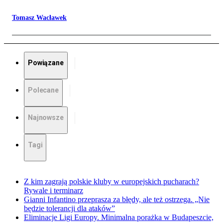
Tomasz Wacławek
Powiązane
Polecane
Najnowsze
Tagi
Z kim zagrają polskie kluby w europejskich pucharach?
Rywale i terminarz
Gianni Infantino przeprasza za błędy, ale też ostrzega. „Nie
będzie tolerancji dla ataków”
Eliminacje Ligi Europy. Minimalna porażka w Budapeszcie,