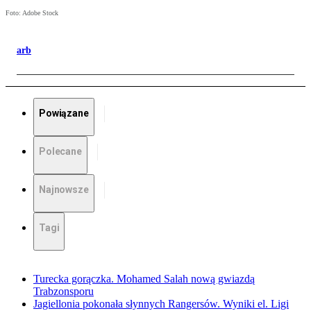
Foto: Adobe Stock
arb
Powiązane
Polecane
Najnowsze
Tagi
Turecka gorączka. Mohamed Salah nową gwiazdą
Trabzonsporu
Jagiellonia pokonała słynnych Rangersów. Wyniki el. Ligi