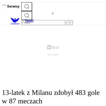
Serwisy
S
port
13-latek z Milanu zdobył 483 gole
w 87 meczach