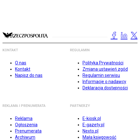
KONTAKT
REGULAMIN
O nas
Polityka Prywatności
Kontakt
Zmiana ustawień zgód
Napisz do nas
Regulamin serwisu
Informacje o nadawcy
Deklaracja dostępności
REKLAMA I PRENUMERATA
PARTNERZY
Reklama
E-kiosk.pl
Ogłoszenia
E-gazety.pl
Prenumerata
Nexto.pl
Archiwum
Mała księgowość