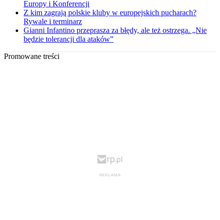
Europy i Konferencji
Z kim zagrają polskie kluby w europejskich pucharach?
Rywale i terminarz
Gianni Infantino przeprasza za błędy, ale też ostrzega. „Nie
będzie tolerancji dla ataków”
Promowane treści