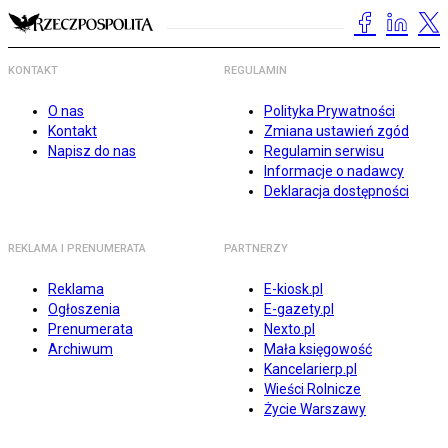
KONTAKT
REGULAMIN
O nas
Polityka Prywatności
Kontakt
Zmiana ustawień zgód
Napisz do nas
Regulamin serwisu
Informacje o nadawcy
Deklaracja dostępności
REKLAMA I PRENUMERATA
PARTNERZY
Reklama
E-kiosk.pl
Ogłoszenia
E-gazety.pl
Prenumerata
Nexto.pl
Archiwum
Mała księgowość
Kancelarierp.pl
Wieści Rolnicze
Życie Warszawy