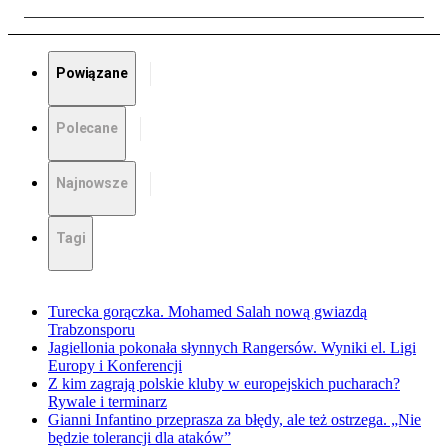
Powiązane
Polecane
Najnowsze
Tagi
Turecka gorączka. Mohamed Salah nową gwiazdą
Trabzonsporu
Jagiellonia pokonała słynnych Rangersów. Wyniki el. Ligi
Europy i Konferencji
Z kim zagrają polskie kluby w europejskich pucharach?
Rywale i terminarz
Gianni Infantino przeprasza za błędy, ale też ostrzega. „Nie
będzie tolerancji dla ataków”