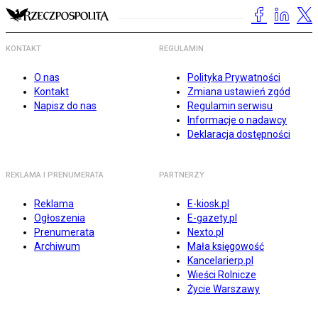
KONTAKT
REGULAMIN
O nas
Polityka Prywatności
Kontakt
Zmiana ustawień zgód
Napisz do nas
Regulamin serwisu
Informacje o nadawcy
Deklaracja dostępności
REKLAMA I PRENUMERATA
PARTNERZY
Reklama
E-kiosk.pl
Ogłoszenia
E-gazety.pl
Prenumerata
Nexto.pl
Archiwum
Mała księgowość
Kancelarierp.pl
Wieści Rolnicze
Życie Warszawy