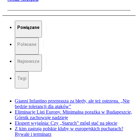
Powiązane
Polecane
Najnowsze
Tagi
Gianni Infantino przeprasza za błędy, ale też ostrzega. „Nie
będzie tolerancji dla ataków”
Eliminacje Ligi Europy. Minimalna porażka w Budapeszcie,
Górnik zachowuje nadzieję
Ekspert wyjaśnia: Czy „Staruch” mógł stać na płocie
Z kim zagrają polskie kluby w europejskich pucharach?
Rywale i terminarz