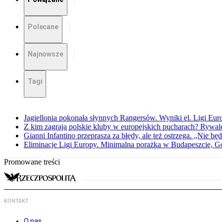
Polecane
Najnowsze
Tagi
Jagiellonia pokonała słynnych Rangersów. Wyniki el. Ligi Eur
Z kim zagrają polskie kluby w europejskich pucharach? Rywale
Gianni Infantino przeprasza za błędy, ale też ostrzega. „Nie będ
Eliminacje Ligi Europy. Minimalna porażka w Budapeszcie, G
Promowane treści
KONTAKT
O nas