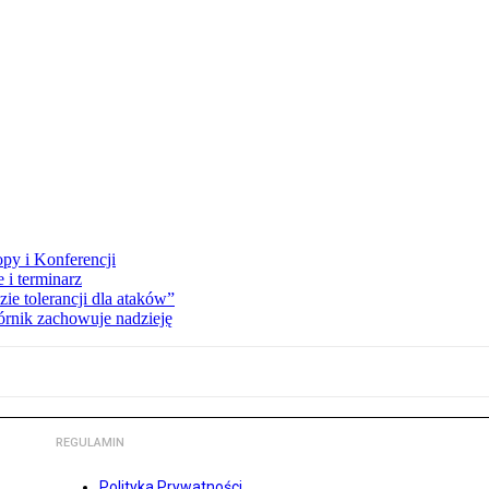
opy i Konferencji
 i terminarz
zie tolerancji dla ataków”
órnik zachowuje nadzieję
REGULAMIN
Polityka Prywatności