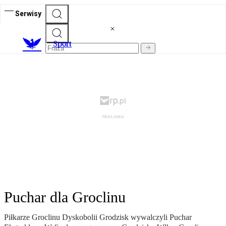
Serwisy
S
port
Puchar dla Groclinu
Piłkarze Groclinu Dyskobolii Grodzisk wywalczyli Puchar