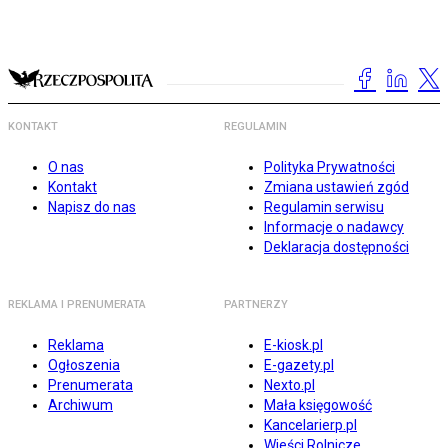
KONTAKT
REGULAMIN
O nas
Polityka Prywatności
Kontakt
Zmiana ustawień zgód
Napisz do nas
Regulamin serwisu
Informacje o nadawcy
Deklaracja dostępności
REKLAMA I PRENUMERATA
PARTNERZY
Reklama
E-kiosk.pl
Ogłoszenia
E-gazety.pl
Prenumerata
Nexto.pl
Archiwum
Mała księgowość
Kancelarierp.pl
Wieści Rolnicze