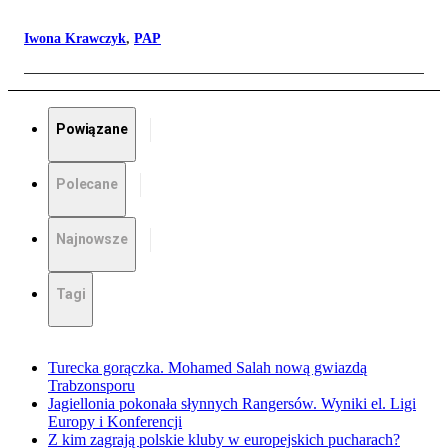
Iwona Krawczyk
,
PAP
Powiązane
Polecane
Najnowsze
Tagi
Turecka gorączka. Mohamed Salah nową gwiazdą
Trabzonsporu
Jagiellonia pokonała słynnych Rangersów. Wyniki el. Ligi
Europy i Konferencji
Z kim zagrają polskie kluby w europejskich pucharach?