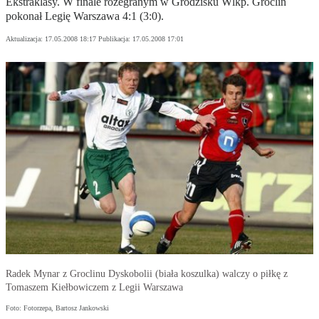
Ekstraklasy. W finale rozegranym w Grodzisku Wlkp. Groclin
pokonał Legię Warszawa 4:1 (3:0).
Aktualizacja:
17.05.2008 18:17
Publikacja:
17.05.2008 17:01
Radek Mynar z Groclinu Dyskobolii (biała koszulka) walczy o piłkę z
Tomaszem Kiełbowiczem z Legii Warszawa
Foto: Fotorzepa, Bartosz Jankowski