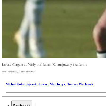
Łukasz Garguła do Wisły trafi latem. Kontuzjowany i za darmo
Foto: Fotorzepa, Marian Zubrzycki
Michał Kołodziejczyk
,
Łukasz Majchrzyk
,
Tomasz Wacławek
Powiązane