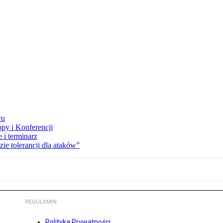
ru
opy i Konferencji
 i terminarz
zie tolerancji dla ataków”
REGULAMIN
Polityka Prywatności