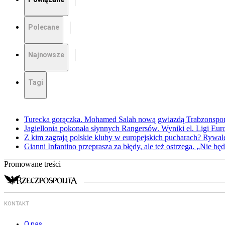
Polecane
Najnowsze
Tagi
Turecka gorączka. Mohamed Salah nową gwiazdą Trabzonspo
Jagiellonia pokonała słynnych Rangersów. Wyniki el. Ligi Eur
Z kim zagrają polskie kluby w europejskich pucharach? Rywale
Gianni Infantino przeprasza za błędy, ale też ostrzega. „Nie będ
Promowane treści
KONTAKT
O nas