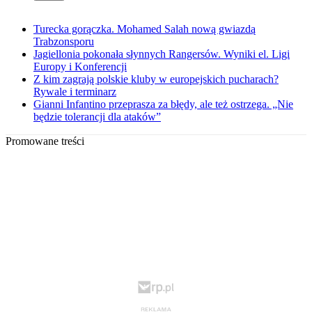
Turecka gorączka. Mohamed Salah nową gwiazdą
Trabzonsporu
Jagiellonia pokonała słynnych Rangersów. Wyniki el. Ligi
Europy i Konferencji
Z kim zagrają polskie kluby w europejskich pucharach?
Rywale i terminarz
Gianni Infantino przeprasza za błędy, ale też ostrzega. „Nie
będzie tolerancji dla ataków”
Promowane treści