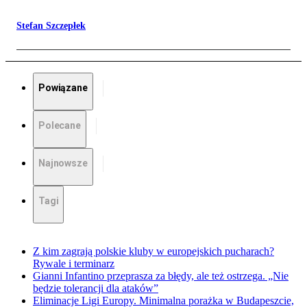
Stefan Szczepłek
Powiązane
Polecane
Najnowsze
Tagi
Z kim zagrają polskie kluby w europejskich pucharach?
Rywale i terminarz
Gianni Infantino przeprasza za błędy, ale też ostrzega. „Nie
będzie tolerancji dla ataków”
Eliminacje Ligi Europy. Minimalna porażka w Budapeszcie,