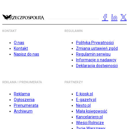
KONTAKT
REGULAMIN
O nas
Polityka Prywatności
Kontakt
Zmiana ustawień zgód
Napisz do nas
Regulamin serwisu
Informacje o nadawcy
Deklaracja dostępności
REKLAMA I PRENUMERATA
PARTNERZY
Reklama
E-kiosk.pl
Ogłoszenia
E-gazety.pl
Prenumerata
Nexto.pl
Archiwum
Mała księgowość
Kancelarierp.pl
Wieści Rolnicze
Życie Warszawy