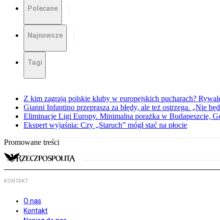
Polecane
Najnowsze
Tagi
Z kim zagrają polskie kluby w europejskich pucharach? Rywale
Gianni Infantino przeprasza za błędy, ale też ostrzega. „Nie będ
Eliminacje Ligi Europy. Minimalna porażka w Budapeszcie, G
Ekspert wyjaśnia: Czy „Staruch” mógł stać na płocie
Promowane treści
KONTAKT
O nas
Kontakt