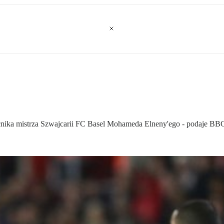
nika mistrza Szwajcarii FC Basel Mohameda Elneny'ego - podaje BB