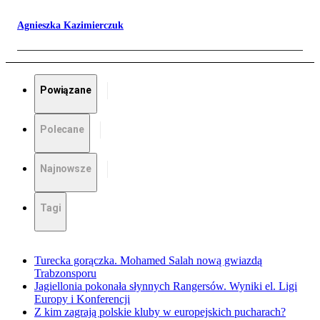
Agnieszka Kazimierczuk
Powiązane
Polecane
Najnowsze
Tagi
Turecka gorączka. Mohamed Salah nową gwiazdą
Trabzonsporu
Jagiellonia pokonała słynnych Rangersów. Wyniki el. Ligi
Europy i Konferencji
Z kim zagrają polskie kluby w europejskich pucharach?