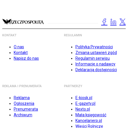
KONTAKT
REGULAMIN
O nas
Polityka Prywatności
Kontakt
Zmiana ustawień zgód
Napisz do nas
Regulamin serwisu
Informacje o nadawcy
Deklaracja dostępności
REKLAMA I PRENUMERATA
PARTNERZY
Reklama
E-kiosk.pl
Ogłoszenia
E-gazety.pl
Prenumerata
Nexto.pl
Archiwum
Mała księgowość
Kancelarierp.pl
Wieści Rolnicze