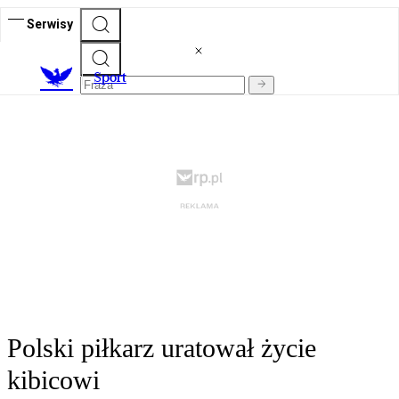
Serwisy
S
port
Polski piłkarz uratował życie
kibicowi