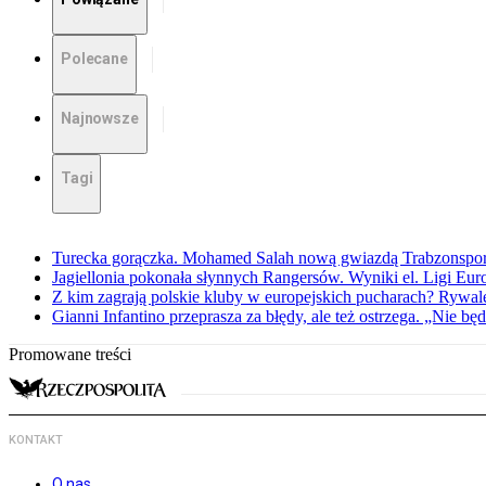
Polecane
Najnowsze
Tagi
Turecka gorączka. Mohamed Salah nową gwiazdą Trabzonspo
Jagiellonia pokonała słynnych Rangersów. Wyniki el. Ligi Eur
Z kim zagrają polskie kluby w europejskich pucharach? Rywale
Gianni Infantino przeprasza za błędy, ale też ostrzega. „Nie będ
Promowane treści
KONTAKT
O nas