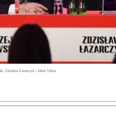
ki, Zdzisław Łazarczyk i Jakub Tabisz.