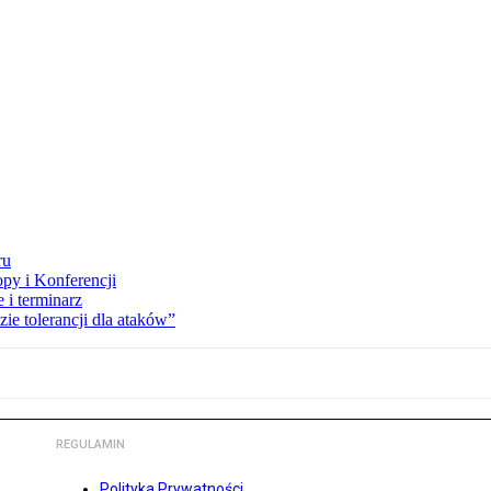
ru
opy i Konferencji
 i terminarz
zie tolerancji dla ataków”
REGULAMIN
Polityka Prywatności