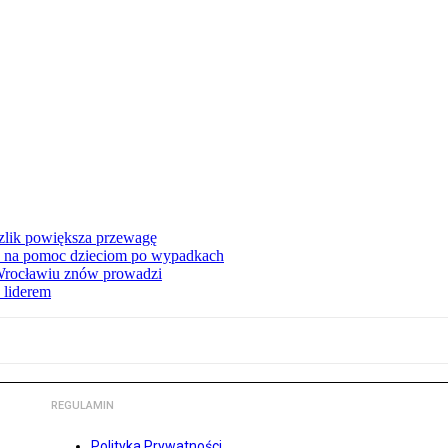
zlik powiększa przewagę
 na pomoc dzieciom po wypadkach
 Wrocławiu znów prowadzi
 liderem
REGULAMIN
Polityka Prywatności