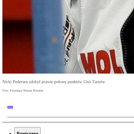
Nicki Pedersen zdobył prawie połowę punktów Unii Tarnów
Foto: Fotorzepa/ Roman Bosiacki
qm
Powiązane