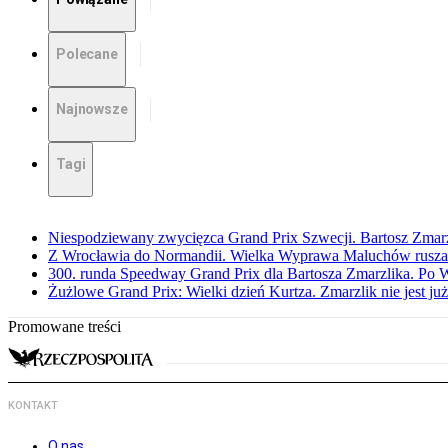
Polecane
Najnowsze
Tagi
Niespodziewany zwycięzca Grand Prix Szwecji. Bartosz Zmar
Z Wrocławia do Normandii. Wielka Wyprawa Maluchów rusza
300. runda Speedway Grand Prix dla Bartosza Zmarzlika. Po
Żużlowe Grand Prix: Wielki dzień Kurtza. Zmarzlik nie jest już
Promowane treści
KONTAKT
O nas