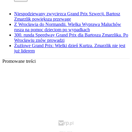
Niespodziewany zwycięzca Grand Prix Szwecji. Bartosz
Zmarzlik powiększa przewagę
Z Wrocławia do Normandii. Wielka Wyprawa Maluchów
rusza na pomoc dzieciom po wypadkach
300. runda Speedway Grand Prix dla Bartosza Zmarzlika. Po
Wrocławiu znów prowadzi
Żużlowe Grand Prix: Wielki dzień Kurtza. Zmarzlik nie jest
już liderem
Promowane treści