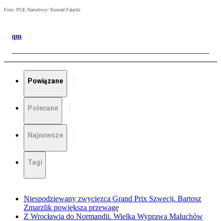
Foto: PGE Narodowy/ Konrad Falęcki
qm
Powiązane
Polecane
Najnowsze
Tagi
Niespodziewany zwycięzca Grand Prix Szwecji. Bartosz
Zmarzlik powiększa przewagę
Z Wrocławia do Normandii. Wielka Wyprawa Maluchów