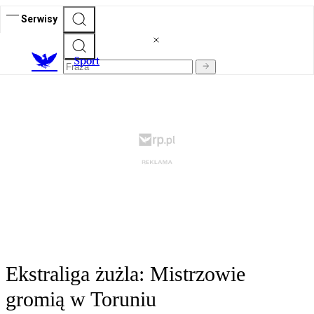
Serwisy
S
port
Ekstraliga żużla: Mistrzowie
gromią w Toruniu