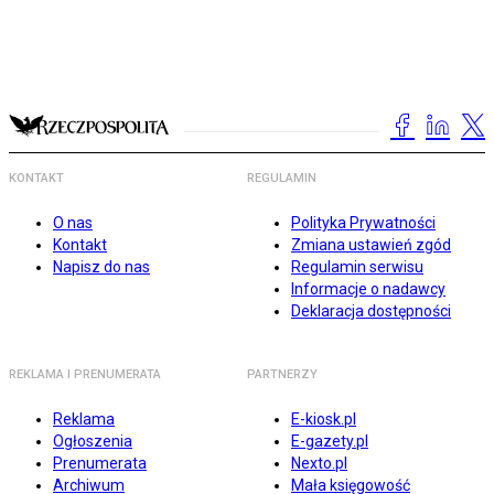
KONTAKT
REGULAMIN
O nas
Polityka Prywatności
Kontakt
Zmiana ustawień zgód
Napisz do nas
Regulamin serwisu
Informacje o nadawcy
Deklaracja dostępności
REKLAMA I PRENUMERATA
PARTNERZY
Reklama
E-kiosk.pl
Ogłoszenia
E-gazety.pl
Prenumerata
Nexto.pl
Archiwum
Mała księgowość