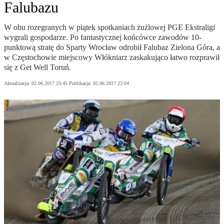
Falubazu
W obu rozegranych w piątek spotkaniach żużlowej PGE Ekstraligi
wygrali gospodarze. Po fantastycznej końcówce zawodów 10-
punktową stratę do Sparty Wrocław odrobił Falubaz Zielona Góra, a
w Częstochowie miejscowy Włókniarz zaskakująco łatwo rozprawił
się z Get Well Toruń.
Aktualizacja:
02.06.2017 23:45
Publikacja:
02.06.2017 23:04