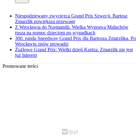
Niespodziewany zwycięzca Grand Prix Szwecji. Bartosz
Zmarzlik powiększa przewagę
Z Wrocławia do Normandii. Wielka Wyprawa Maluchów
rusza na pomoc dzieciom po wypadkach
300. runda Speedway Grand Prix dla Bartosza Zmarzlika. Po
Wrocławiu znów prowadzi
Żużlowe Grand Prix: Wielki dzień Kurtza. Zmarzlik nie jest
już liderem
Promowane treści