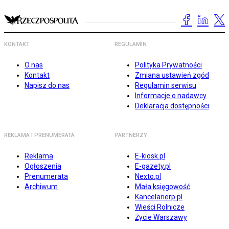
KONTAKT
REGULAMIN
O nas
Polityka Prywatności
Kontakt
Zmiana ustawień zgód
Napisz do nas
Regulamin serwisu
Informacje o nadawcy
Deklaracja dostępności
REKLAMA I PRENUMERATA
PARTNERZY
Reklama
E-kiosk.pl
Ogłoszenia
E-gazety.pl
Prenumerata
Nexto.pl
Archiwum
Mała księgowość
Kancelarierp.pl
Wieści Rolnicze
Życie Warszawy