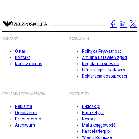
KONTAKT
REGULAMIN
O nas
Polityka Prywatności
Kontakt
Zmiana ustawień zgód
Napisz do nas
Regulamin serwisu
Informacje o nadawcy
Deklaracja dostępności
REKLAMA I PRENUMERATA
PARTNERZY
Reklama
E-kiosk.pl
Ogłoszenia
E-gazety.pl
Prenumerata
Nexto.pl
Archiwum
Mała księgowość
Kancelarierp.pl
Wieści Rolnicze