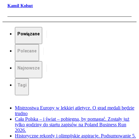
Kamil Kołsut
Powiązane
Polecane
Najnowsze
Tagi
Mistrzostwa Europy w lekkiej atletyce. O grad medali będzie
trudno
Cała Polska – i świat – pobiegną, by pomagać. Zostały już
tylko godziny do startu zapisów na Poland Business Run
2026.
Historyczne rekordy i olimpijskie aspiracje. Podsumowanie 5.