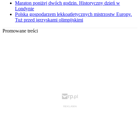
Maraton poniżej dwóch godzin. Historyczny dzień w
Londynie
Polska gospodarzem lekkoatletycznych mistrzostw Europy.
Tuż przed igrzyskami olimpijskimi
Promowane treści