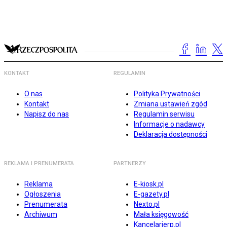
KONTAKT
REGULAMIN
O nas
Polityka Prywatności
Kontakt
Zmiana ustawień zgód
Napisz do nas
Regulamin serwisu
Informacje o nadawcy
Deklaracja dostępności
REKLAMA I PRENUMERATA
PARTNERZY
Reklama
E-kiosk.pl
Ogłoszenia
E-gazety.pl
Prenumerata
Nexto.pl
Archiwum
Mała księgowość
Kancelarierp.pl