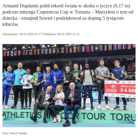
Armand Duplantis pobił rekord świata w skoku o tyczce (6.17 m)
podczas mityngu Copernicus Cup w Toruniu. - Marzyłem o tym od
dziecka - oznajmił Szwed i podziękował za doping 5 tysiącom
kibiców.
Aktualizacja:
08.02.2020 21:17
Publikacja:
08.02.2020 21:12
Foto: Paweł Skraba