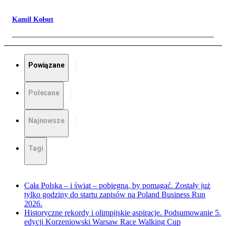
Kamil Kołsut
Powiązane
Polecane
Najnowsze
Tagi
Cała Polska – i świat – pobiegną, by pomagać. Zostały już
tylko godziny do startu zapisów na Poland Business Run
2026.
Historyczne rekordy i olimpijskie aspiracje. Podsumowanie 5.
edycji Korzeniowski Warsaw Race Walking Cup