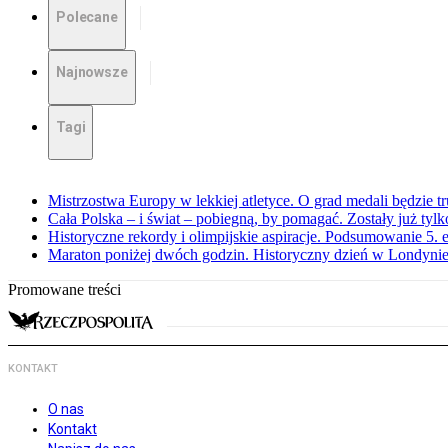
Polecane
Najnowsze
Tagi
Mistrzostwa Europy w lekkiej atletyce. O grad medali będzie t
Cała Polska – i świat – pobiegną, by pomagać. Zostały już tyl
Historyczne rekordy i olimpijskie aspiracje. Podsumowanie 5
Maraton poniżej dwóch godzin. Historyczny dzień w Londyni
Promowane treści
KONTAKT
O nas
Kontakt