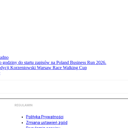
rudno
ko godziny do startu zapisów na Poland Business Run 2026.
. edycji Korzeniowski Warsaw Race Walking Cup
e
REGULAMIN
Polityka Prywatności
Zmiana ustawień zgód