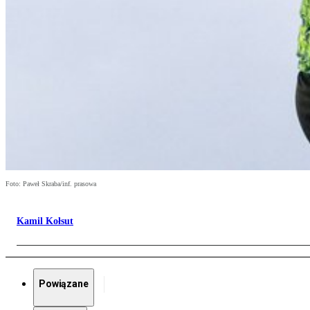
Foto: Paweł Skraba/inf. prasowa
Kamil Kołsut
Powiązane