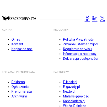
KONTAKT
REGULAMIN
O nas
Polityka Prywatności
Kontakt
Zmiana ustawień zgód
Napisz do nas
Regulamin serwisu
Informacje o nadawcy
Deklaracja dostępności
REKLAMA I PRENUMERATA
PARTNERZY
Reklama
E-kiosk.pl
Ogłoszenia
E-gazety.pl
Prenumerata
Nexto.pl
Archiwum
Mała księgowość
Kancelarierp.pl
Wieści Rolnicze