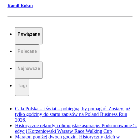
Kamil Kołsut
Powiązane
Polecane
Najnowsze
Tagi
Cała Polska – i świat – pobiegną, by pomagać. Zostały już
tylko godziny do startu zapisów na Poland Business Run
2026.
Historyczne rekordy i olimpijskie aspiracje. Podsumowanie 5.
edycji Korzeniowski Warsaw Race Walking Cup
Maraton poniżej dwóch godzin. Historyczny dzień w