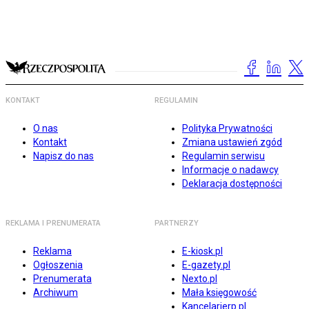
KONTAKT
REGULAMIN
O nas
Polityka Prywatności
Kontakt
Zmiana ustawień zgód
Napisz do nas
Regulamin serwisu
Informacje o nadawcy
Deklaracja dostępności
REKLAMA I PRENUMERATA
PARTNERZY
Reklama
E-kiosk.pl
Ogłoszenia
E-gazety.pl
Prenumerata
Nexto.pl
Archiwum
Mała księgowość
Kancelarierp.pl