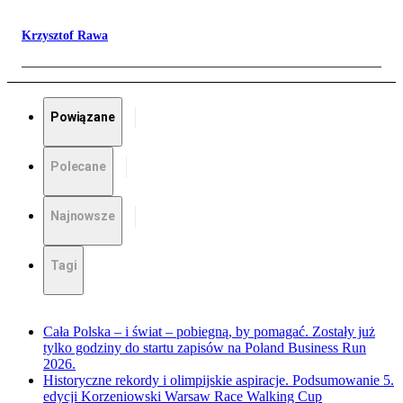
Krzysztof Rawa
Powiązane
Polecane
Najnowsze
Tagi
Cała Polska – i świat – pobiegną, by pomagać. Zostały już
tylko godziny do startu zapisów na Poland Business Run
2026.
Historyczne rekordy i olimpijskie aspiracje. Podsumowanie 5.
edycji Korzeniowski Warsaw Race Walking Cup