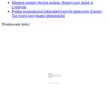
Maraton poniżej dwóch godzin. Historyczny dzień w
Londynie
Polska gospodarzem lekkoatletycznych mistrzostw Europy.
Tuż przed igrzyskami olimpijskimi
Promowane treści