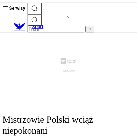
Serwisy
S
port
Mistrzowie Polski wciąż
niepokonani