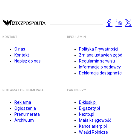
KONTAKT
REGULAMIN
O nas
Polityka Prywatności
Kontakt
Zmiana ustawień zgód
Napisz do nas
Regulamin serwisu
Informacje o nadawcy
Deklaracja dostępności
REKLAMA I PRENUMERATA
PARTNERZY
Reklama
E-kiosk.pl
Ogłoszenia
E-gazety.pl
Prenumerata
Nexto.pl
Archiwum
Mała księgowość
Kancelarierp.pl
Wieści Rolnicze