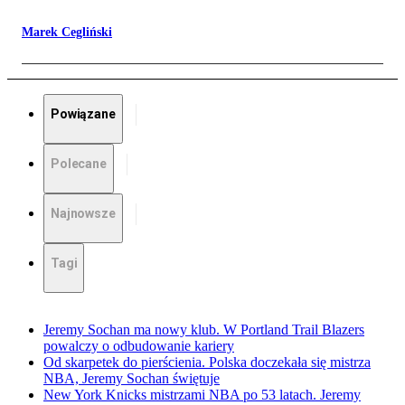
Marek Cegliński
Powiązane
Polecane
Najnowsze
Tagi
Jeremy Sochan ma nowy klub. W Portland Trail Blazers
powalczy o odbudowanie kariery
Od skarpetek do pierścienia. Polska doczekała się mistrza
NBA, Jeremy Sochan świętuje
New York Knicks mistrzami NBA po 53 latach. Jeremy