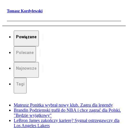
Tomasz Kordylewski
Powiązane
Polecane
Najnowsze
Tagi
Mateusz Ponitka wybrał nowy klub. Zagra dla legendy
Brandin Podziemski trafił do NBA i chce zagrać dla Polski.
"Będzie wyjątkowy"
LeBron James zakończy karierę? Sygnał ostrzegawczy dla
Los Angeles Lakers