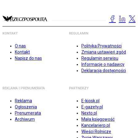
KONTAKT
REGULAMIN
O nas
Polityka Prywatności
Kontakt
Zmiana ustawień zgód
Napisz do nas
Regulamin serwisu
Informacje o nadawcy
Deklaracja dostępności
REKLAMA I PRENUMERATA
PARTNERZY
Reklama
E-kiosk.pl
Ogłoszenia
E-gazety.pl
Prenumerata
Nexto.pl
Archiwum
Mała księgowość
Kancelarierp.pl
Wieści Rolnicze
Życie Warszawy