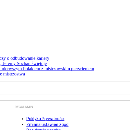
czy o odbudowanie kariery
A, Jeremy Sochan świętuje
 pierwszym Polakiem z mistrzowskim pierścieniem
e mistrzostwa
REGULAMIN
Polityka Prywatności
Zmiana ustawień zgód