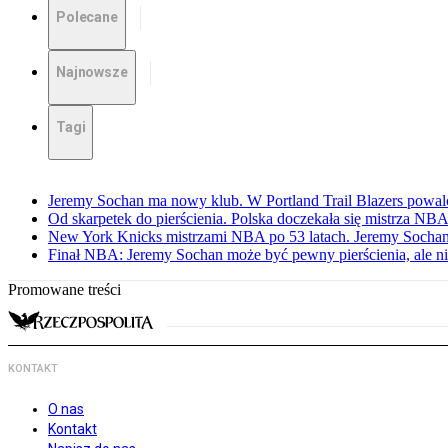
Polecane
Najnowsze
Tagi
Jeremy Sochan ma nowy klub. W Portland Trail Blazers powal
Od skarpetek do pierścienia. Polska doczekała się mistrza NB
New York Knicks mistrzami NBA po 53 latach. Jeremy Sochan
Finał NBA: Jeremy Sochan może być pewny pierścienia, ale ni
Promowane treści
KONTAKT
O nas
Kontakt