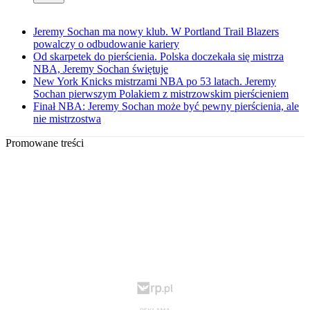
Jeremy Sochan ma nowy klub. W Portland Trail Blazers
powalczy o odbudowanie kariery
Od skarpetek do pierścienia. Polska doczekała się mistrza
NBA, Jeremy Sochan świętuje
New York Knicks mistrzami NBA po 53 latach. Jeremy
Sochan pierwszym Polakiem z mistrzowskim pierścieniem
Finał NBA: Jeremy Sochan może być pewny pierścienia, ale
nie mistrzostwa
Promowane treści