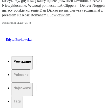
koszykarzy, grę naszej kadry będzie prowadził zawodnik z NBA?
Niewykluczone. Wczoraj po meczu LA Clippers – Denver Nuggets
mający polskie korzenie Dan Dickau po raz pierwszy rozmawiał z
prezesem PZKosz Romanem Ludwiczukiem.
Publikacja:
22.11.2007 21:43
Edyta Borkowska
Powiązane
Polecane
Najnowsze
Tagi