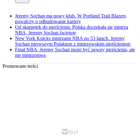
Jeremy Sochan ma nowy klub. W Portland Trail Blazers
powalczy o odbudowanie kariery
Od skarpetek do pierścienia. Polska doczekała się mistrza
NBA, Jeremy Sochan świętuje
New York Knicks mistrzami NBA po 53 latach. Jeremy
Sochan pierwszym Polakiem z mistrzowskim pierścieniem
Finał NBA: Jeremy Sochan może być pewny pierścienia, ale
nie mistrzostwa
Promowane treści