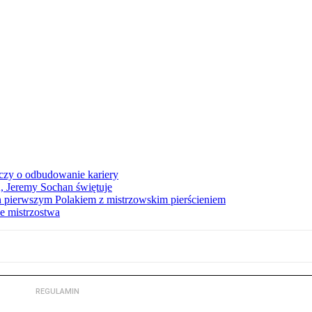
czy o odbudowanie kariery
A, Jeremy Sochan świętuje
 pierwszym Polakiem z mistrzowskim pierścieniem
e mistrzostwa
REGULAMIN