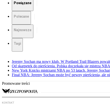
Powiązane
Polecane
Najnowsze
Tagi
Jeremy Sochan ma nowy klub. W Portland Trail Blazers powal
Od skarpetek do pierścienia. Polska doczekała się mistrza NB
New York Knicks mistrzami NBA po 53 latach. Jeremy Sochan
Finał NBA: Jeremy Sochan może być pewny pierścienia, ale ni
Promowane treści
KONTAKT