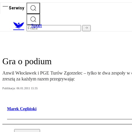
Serwisy
S
port
Gra o podium
Anwil Włocławek i PGE Turów Zgorzelec – tylko te dwa zespoły w os
zresztą za każdym razem przegrywając
Publikacja:
06.01.2011 15:35
Marek Cegliński