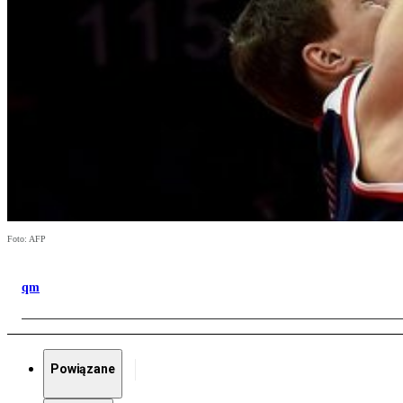
Foto: AFP
qm
Powiązane