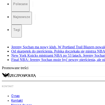
Polecane
Najnowsze
Tagi
Jeremy Sochan ma nowy klub. W Portland Trail Blazers powal
Od skarpetek do pierścienia. Polska doczekała się mistrza NB
New York Knicks mistrzami NBA po 53 latach. Jeremy Sochan
Finał NBA: Jeremy Sochan może być pewny pierścienia, ale ni
Promowane treści
KONTAKT
O nas
Kontakt