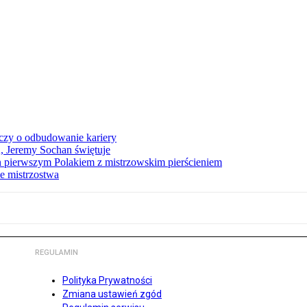
czy o odbudowanie kariery
A, Jeremy Sochan świętuje
 pierwszym Polakiem z mistrzowskim pierścieniem
e mistrzostwa
REGULAMIN
Polityka Prywatności
Zmiana ustawień zgód