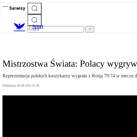
Serwisy
S
port
Mistrzostwa Świata: Polacy wygrywa
Reprezentacja polskich koszykarzy wygrała z Rosją 79:74 w meczu dru
Publikacja:
06.09.2019 11:39