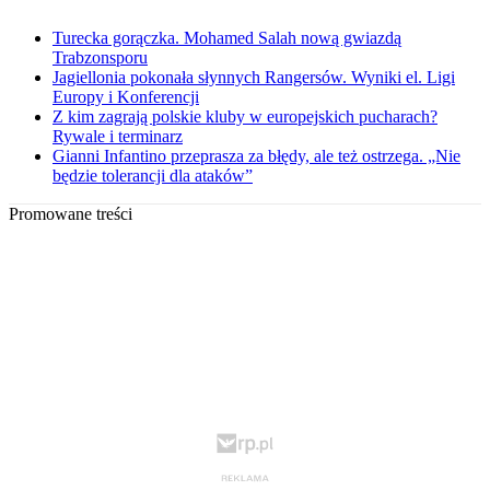
Turecka gorączka. Mohamed Salah nową gwiazdą
Trabzonsporu
Jagiellonia pokonała słynnych Rangersów. Wyniki el. Ligi
Europy i Konferencji
Z kim zagrają polskie kluby w europejskich pucharach?
Rywale i terminarz
Gianni Infantino przeprasza za błędy, ale też ostrzega. „Nie
będzie tolerancji dla ataków”
Promowane treści