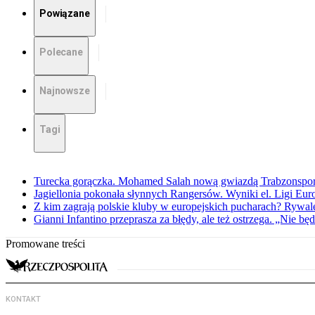
Powiązane
Polecane
Najnowsze
Tagi
Turecka gorączka. Mohamed Salah nową gwiazdą Trabzonspo
Jagiellonia pokonała słynnych Rangersów. Wyniki el. Ligi Eur
Z kim zagrają polskie kluby w europejskich pucharach? Rywale
Gianni Infantino przeprasza za błędy, ale też ostrzega. „Nie będ
Promowane treści
KONTAKT