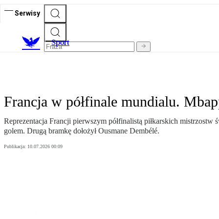
Serwisy
S
port
Francja w półfinale mundialu. Mb
Reprezentacja Francji pierwszym półfinalistą piłkarskich mistrzost
golem. Drugą bramkę dołożył Ousmane Dembélé.
Publikacja:
10.07.2026 00:09