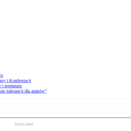
ru
opy i Konferencji
 i terminarz
zie tolerancji dla ataków”
REGULAMIN