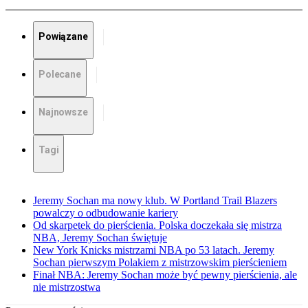
Powiązane
Polecane
Najnowsze
Tagi
Jeremy Sochan ma nowy klub. W Portland Trail Blazers
powalczy o odbudowanie kariery
Od skarpetek do pierścienia. Polska doczekała się mistrza
NBA, Jeremy Sochan świętuje
New York Knicks mistrzami NBA po 53 latach. Jeremy
Sochan pierwszym Polakiem z mistrzowskim pierścieniem
Finał NBA: Jeremy Sochan może być pewny pierścienia, ale
nie mistrzostwa