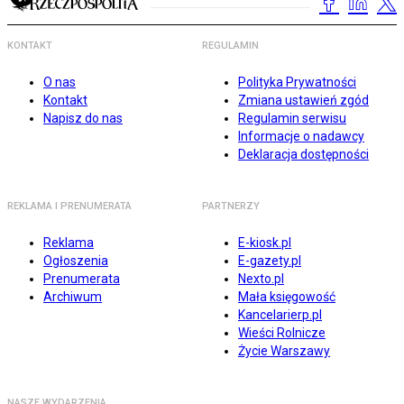
KONTAKT
REGULAMIN
O nas
Polityka Prywatności
Kontakt
Zmiana ustawień zgód
Napisz do nas
Regulamin serwisu
Informacje o nadawcy
Deklaracja dostępności
REKLAMA I PRENUMERATA
PARTNERZY
Reklama
E-kiosk.pl
Ogłoszenia
E-gazety.pl
Prenumerata
Nexto.pl
Archiwum
Mała księgowość
Kancelarierp.pl
Wieści Rolnicze
Życie Warszawy
NASZE WYDARZENIA