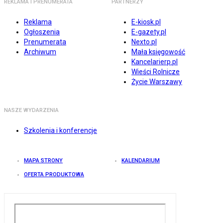
REKLAMA I PRENUMERATA
PARTNERZY
Reklama
E-kiosk.pl
Ogłoszenia
E-gazety.pl
Prenumerata
Nexto.pl
Archiwum
Mała księgowość
Kancelarierp.pl
Wieści Rolnicze
Życie Warszawy
NASZE WYDARZENIA
Szkolenia i konferencje
MAPA STRONY
KALENDARIUM
OFERTA PRODUKTOWA