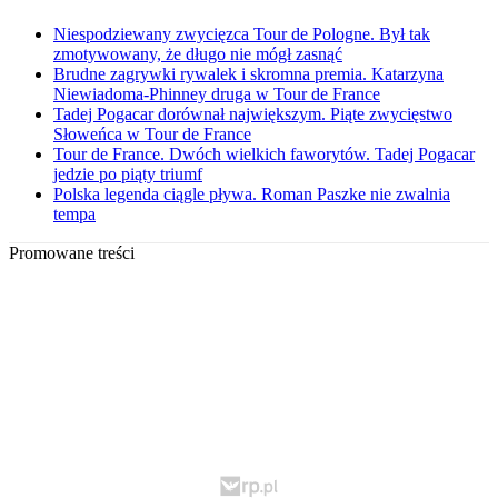
Niespodziewany zwycięzca Tour de Pologne. Był tak
zmotywowany, że długo nie mógł zasnąć
Brudne zagrywki rywalek i skromna premia. Katarzyna
Niewiadoma-Phinney druga w Tour de France
Tadej Pogacar dorównał największym. Piąte zwycięstwo
Słoweńca w Tour de France
Tour de France. Dwóch wielkich faworytów. Tadej Pogacar
jedzie po piąty triumf
Polska legenda ciągle pływa. Roman Paszke nie zwalnia
tempa
Promowane treści