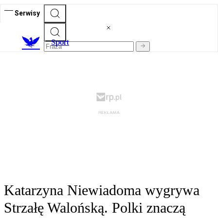
Serwisy
S
port
Katarzyna Niewiadoma wygrywa
Strzałę Walońską. Polki znaczą