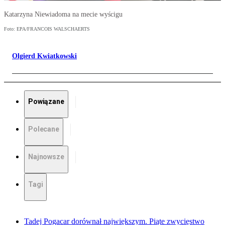
Katarzyna Niewiadoma na mecie wyścigu
Foto: EPA/FRANCOIS WALSCHAERTS
Olgierd Kwiatkowski
Powiązane
Polecane
Najnowsze
Tagi
Tadej Pogacar dorównał największym. Piąte zwycięstwo