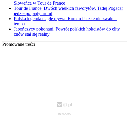
Słoweńca w Tour de France
Tour de France. Dwóch wielkich faworytów. Tadej Pogacar
jedzie po piąty triumf
Polska legenda ciągle pływa. Roman Paszke nie zwalnia
tempa
Japończycy pokonani. Powrót polskich hokeistów do elity
znów stał się realny
Promowane treści