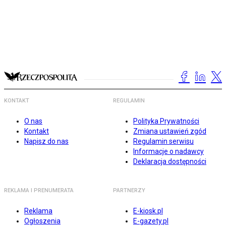
KONTAKT
REGULAMIN
O nas
Polityka Prywatności
Kontakt
Zmiana ustawień zgód
Napisz do nas
Regulamin serwisu
Informacje o nadawcy
Deklaracja dostępności
REKLAMA I PRENUMERATA
PARTNERZY
Reklama
E-kiosk.pl
Ogłoszenia
E-gazety.pl