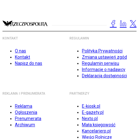
KONTAKT
REGULAMIN
O nas
Polityka Prywatności
Kontakt
Zmiana ustawień zgód
Napisz do nas
Regulamin serwisu
Informacje o nadawcy
Deklaracja dostępności
REKLAMA I PRENUMERATA
PARTNERZY
Reklama
E-kiosk.pl
Ogłoszenia
E-gazety.pl
Prenumerata
Nexto.pl
Archiwum
Mała księgowość
Kancelarierp.pl
Wieści Rolnicze