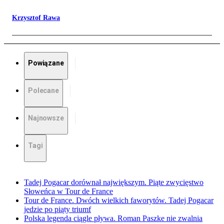
Krzysztof Rawa
Powiązane
Polecane
Najnowsze
Tagi
Tadej Pogacar dorównał największym. Piąte zwycięstwo
Słoweńca w Tour de France
Tour de France. Dwóch wielkich faworytów. Tadej Pogacar
jedzie po piąty triumf
Polska legenda ciągle pływa. Roman Paszke nie zwalnia