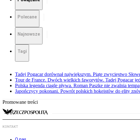
Polecane
Najnowsze
Tagi
Tadej Pogacar dorównał największym. Piąte zwycięstwo Słow
Tour de France. Dwóch wielkich faworytów. Tadej Pogacar jedz
Polska legenda ciągle pływa. Roman Paszke nie zwalnia tempa
Japończycy pokonani. Powrót polskich hokeistów do elity znów 
Promowane treści
KONTAKT
O nas