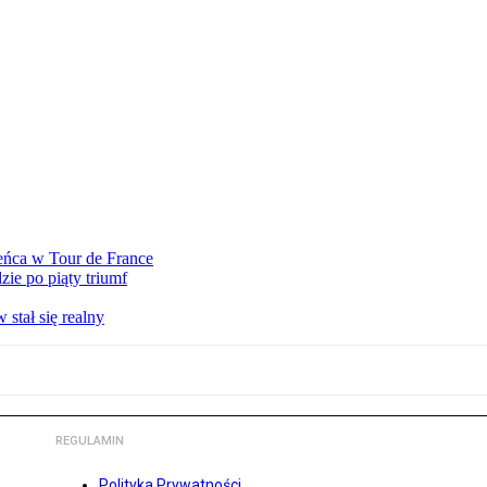
eńca w Tour de France
ie po piąty triumf
stał się realny
REGULAMIN
Polityka Prywatności