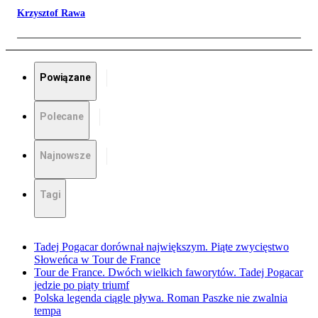
Krzysztof Rawa
Powiązane
Polecane
Najnowsze
Tagi
Tadej Pogacar dorównał największym. Piąte zwycięstwo
Słoweńca w Tour de France
Tour de France. Dwóch wielkich faworytów. Tadej Pogacar
jedzie po piąty triumf
Polska legenda ciągle pływa. Roman Paszke nie zwalnia
tempa