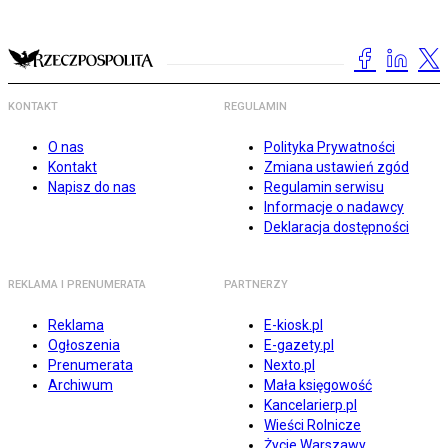
KONTAKT
REGULAMIN
O nas
Polityka Prywatności
Kontakt
Zmiana ustawień zgód
Napisz do nas
Regulamin serwisu
Informacje o nadawcy
Deklaracja dostępności
REKLAMA I PRENUMERATA
PARTNERZY
Reklama
E-kiosk.pl
Ogłoszenia
E-gazety.pl
Prenumerata
Nexto.pl
Archiwum
Mała księgowość
Kancelarierp.pl
Wieści Rolnicze
Życie Warszawy