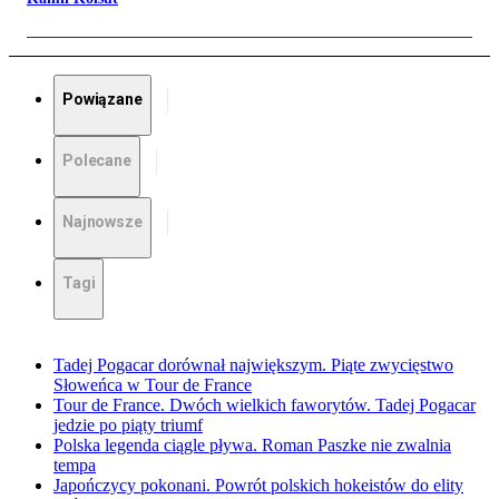
Powiązane
Polecane
Najnowsze
Tagi
Tadej Pogacar dorównał największym. Piąte zwycięstwo
Słoweńca w Tour de France
Tour de France. Dwóch wielkich faworytów. Tadej Pogacar
jedzie po piąty triumf
Polska legenda ciągle pływa. Roman Paszke nie zwalnia
tempa
Japończycy pokonani. Powrót polskich hokeistów do elity