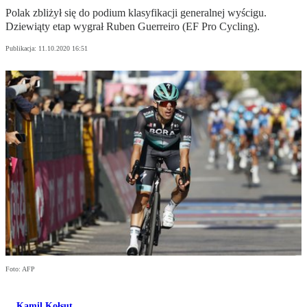
Polak zbliżył się do podium klasyfikacji generalnej wyścigu.
Dziewiąty etap wygrał Ruben Guerreiro (EF Pro Cycling).
Publikacja:
11.10.2020 16:51
Foto: AFP
Kamil Kołsut