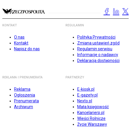
KONTAKT
REGULAMIN
O nas
Polityka Prywatności
Kontakt
Zmiana ustawień zgód
Napisz do nas
Regulamin serwisu
Informacje o nadawcy
Deklaracja dostępności
REKLAMA I PRENUMERATA
PARTNERZY
Reklama
E-kiosk.pl
Ogłoszenia
E-gazety.pl
Prenumerata
Nexto.pl
Archiwum
Mała księgowość
Kancelarierp.pl
Wieści Rolnicze
Życie Warszawy