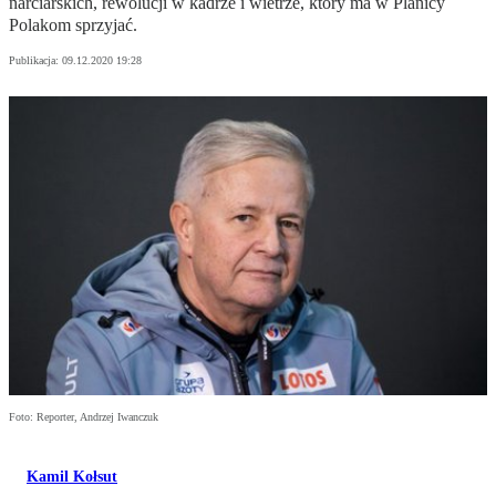
narciarskich, rewolucji w kadrze i wietrze, który ma w Planicy
Polakom sprzyjać.
Publikacja:
09.12.2020 19:28
Foto: Reporter, Andrzej Iwanczuk
Kamil Kołsut