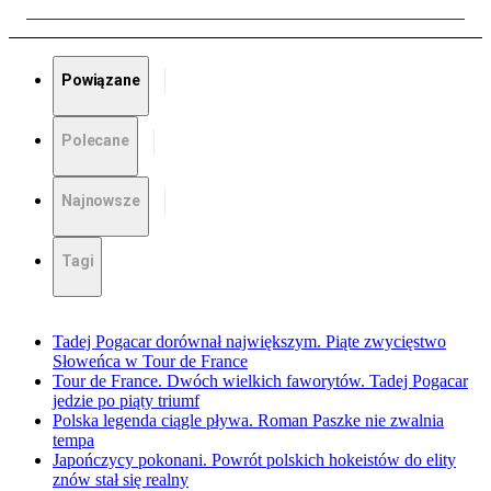
Powiązane
Polecane
Najnowsze
Tagi
Tadej Pogacar dorównał największym. Piąte zwycięstwo
Słoweńca w Tour de France
Tour de France. Dwóch wielkich faworytów. Tadej Pogacar
jedzie po piąty triumf
Polska legenda ciągle pływa. Roman Paszke nie zwalnia
tempa
Japończycy pokonani. Powrót polskich hokeistów do elity
znów stał się realny