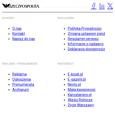
KONTAKT
REGULAMIN
O nas
Polityka Prywatności
Kontakt
Zmiana ustawień zgód
Napisz do nas
Regulamin serwisu
Informacje o nadawcy
Deklaracja dostępności
REKLAMA I PRENUMERATA
PARTNERZY
Reklama
E-kiosk.pl
Ogłoszenia
E-gazety.pl
Prenumerata
Nexto.pl
Archiwum
Mała księgowość
Kancelarierp.pl
Wieści Rolnicze
Życie Warszawy