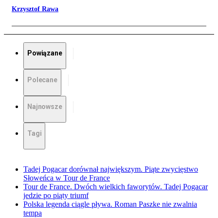
Krzysztof Rawa
Powiązane
Polecane
Najnowsze
Tagi
Tadej Pogacar dorównał największym. Piąte zwycięstwo
Słoweńca w Tour de France
Tour de France. Dwóch wielkich faworytów. Tadej Pogacar
jedzie po piąty triumf
Polska legenda ciągle pływa. Roman Paszke nie zwalnia
tempa