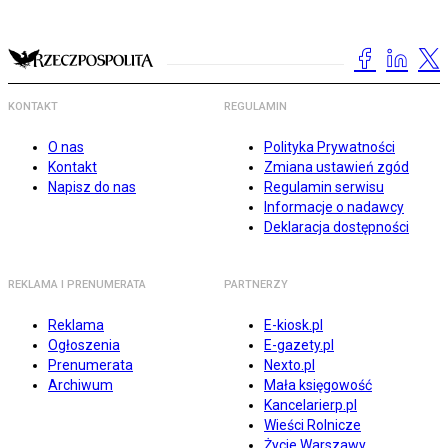
KONTAKT
REGULAMIN
O nas
Polityka Prywatności
Kontakt
Zmiana ustawień zgód
Napisz do nas
Regulamin serwisu
Informacje o nadawcy
Deklaracja dostępności
REKLAMA I PRENUMERATA
PARTNERZY
Reklama
E-kiosk.pl
Ogłoszenia
E-gazety.pl
Prenumerata
Nexto.pl
Archiwum
Mała księgowość
Kancelarierp.pl
Wieści Rolnicze
Życie Warszawy