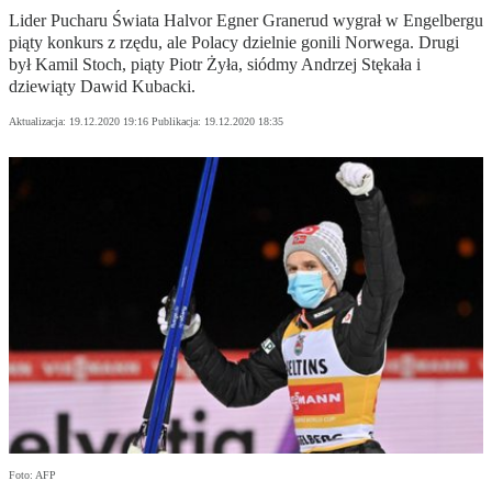
Lider Pucharu Świata Halvor Egner Granerud wygrał w Engelbergu
piąty konkurs z rzędu, ale Polacy dzielnie gonili Norwega. Drugi
był Kamil Stoch, piąty Piotr Żyła, siódmy Andrzej Stękała i
dziewiąty Dawid Kubacki.
Aktualizacja:
19.12.2020 19:16
Publikacja:
19.12.2020 18:35
Foto: AFP