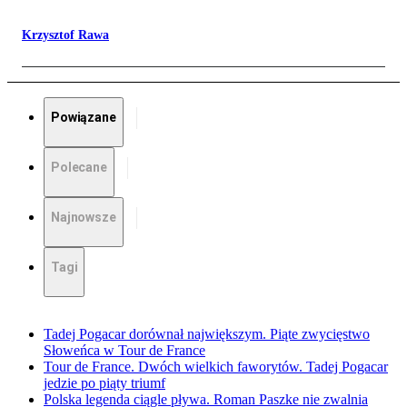
Krzysztof Rawa
Powiązane
Polecane
Najnowsze
Tagi
Tadej Pogacar dorównał największym. Piąte zwycięstwo
Słoweńca w Tour de France
Tour de France. Dwóch wielkich faworytów. Tadej Pogacar
jedzie po piąty triumf
Polska legenda ciągle pływa. Roman Paszke nie zwalnia