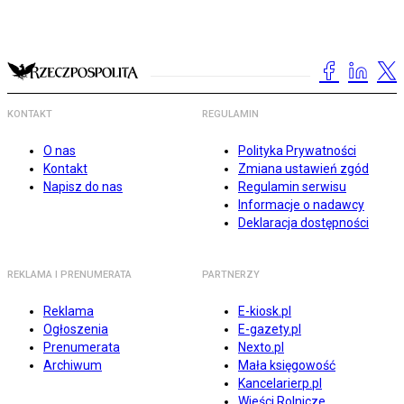
KONTAKT
REGULAMIN
O nas
Polityka Prywatności
Kontakt
Zmiana ustawień zgód
Napisz do nas
Regulamin serwisu
Informacje o nadawcy
Deklaracja dostępności
REKLAMA I PRENUMERATA
PARTNERZY
Reklama
E-kiosk.pl
Ogłoszenia
E-gazety.pl
Prenumerata
Nexto.pl
Archiwum
Mała księgowość
Kancelarierp.pl
Wieści Rolnicze